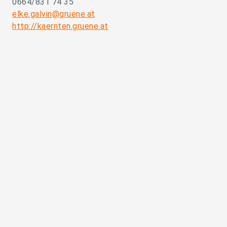
0664/831 74 35
elke.galvin@gruene.at
http://kaernten.gruene.at