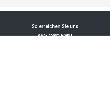
So erreichen Sie uns
APA-Comm GmbH
Laimgrubengasse 10
1060 Wien, Österreich
PR-Desk Support
Tel. +43 1 36060-5310
APA-Salesdesk
Tel. +43 1 36060-1234
comm@apa.at
Services
PR-Desk