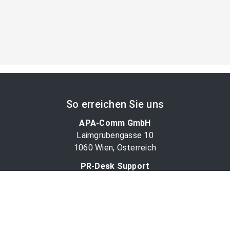
So erreichen Sie uns
APA-Comm GmbH
Laimgrubengasse 10
1060 Wien, Österreich
PR-Desk Support
Tel. +43 1 36060-5310
APA-Salesdesk
Tel. +43 1 36060-1234
comm@apa.at