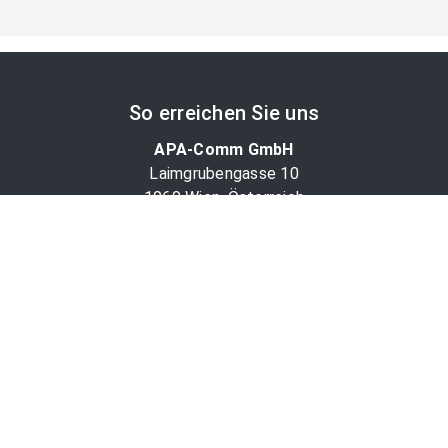
So erreichen Sie uns
APA-Comm GmbH
Laimgrubengasse 10
1060 Wien, Österreich
PR-Desk Support
Tel. +43 1 36060-5310
APA-Salesdesk
Tel. +43 1 36060-1234
comm@apa.at
Services