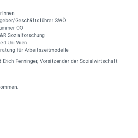
rInnen
itgeber/Geschäftsführer SWÖ
rkammer OÖ
 L&R Sozialforschung
Med Uni Wien
atung für Arbeitszeitmodelle
 Erich Fenninger, Vorsitzender der Sozialwirtschaft
lkommen.