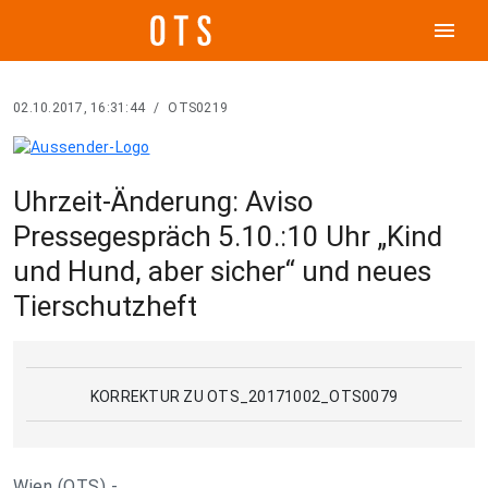
menu
02.10.2017, 16:31:44
/
OTS0219
Uhrzeit-Änderung: Aviso
Pressegespräch 5.10.:10 Uhr „Kind
und Hund, aber sicher“ und neues
Tierschutzheft
KORREKTUR ZU OTS_20171002_OTS0079
Wien (OTS) -