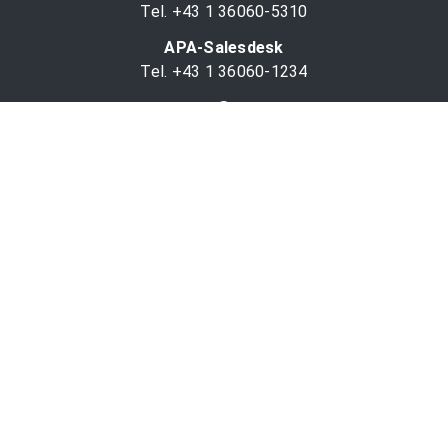
Tel. +43 1 36060-5310
APA-Salesdesk
Tel. +43 1 36060-1234
comm@apa.at
Services
PR-Desk
APA-OTS-Video
APA-Fotoservice
Cookie-Präferenzen
OTS-App