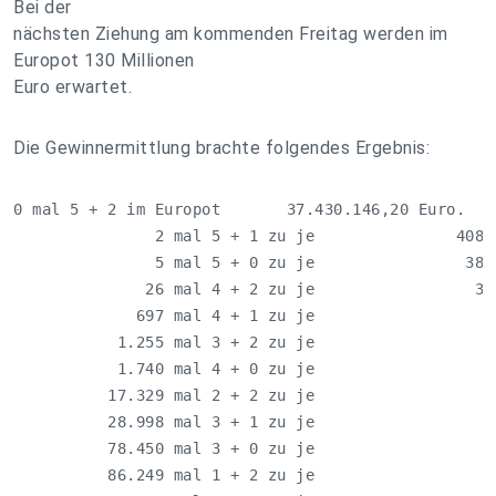
Bei der
nächsten Ziehung am kommenden Freitag werden im
Europot 130 Millionen
Euro erwartet.
Die Gewinnermittlung brachte folgendes Ergebnis:
0 mal 5 + 2 im Europot       37.430.146,20 Euro.

               2 mal 5 + 1 zu je               408.0
               5 mal 5 + 0 zu je                38.0
              26 mal 4 + 2 zu je                 3.5
             697 mal 4 + 1 zu je                   1
           1.255 mal 3 + 2 zu je                   1
           1.740 mal 4 + 0 zu je                    
          17.329 mal 2 + 2 zu je                    
          28.998 mal 3 + 1 zu je                    
          78.450 mal 3 + 0 zu je                    
          86.249 mal 1 + 2 zu je                    