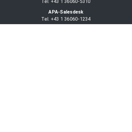
Tel. +43 1 36060-5310
APA-Salesdesk
Tel. +43 1 36060-1234
comm@apa.at
Services
PR-Desk
APA-OTS-Video
APA-Fotoservice
Cookie-Präferenzen
OTS-App