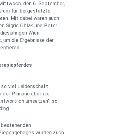
Mittwoch, den 6. September,
um für tiergestützte
eren. Mit dabei waren auch
en Sigrid Oblak und Peter
diesjährigen Wien
 um die Ergebnisse der
entieren.
erapiepferdes
n so viel Leidenschaft
n der Planung über die
antwortlich umsetzen“, so
ding.
n bestehenden
 Ziegengeheges wurden auch