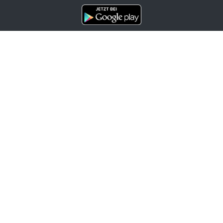
Channels
Politik
Wirtschaft
Finanzen
Chronik
Kultur
Medien
Karriere
Tourismus
Bleiben Sie informiert
OTS-Mailabo