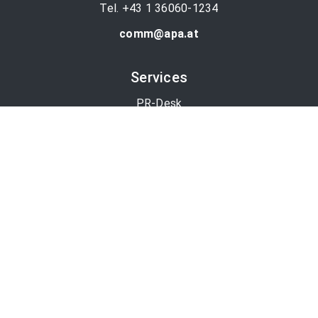
Tel. +43 1 36060-1234
comm@apa.at
Services
PR-Desk
APA-OTS-Video
APA-Fotoservice
Cookie-Präferenzen
OTS-App
Channels