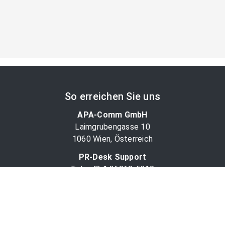
So erreichen Sie uns
APA-Comm GmbH
Laimgrubengasse 10
1060 Wien, Österreich
PR-Desk Support
Tel. +43 1 36060-5310
APA-Salesdesk
Tel. +43 1 36060-1234
comm@apa.at