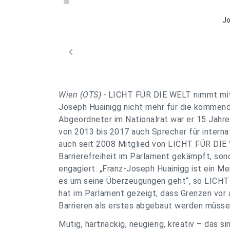
J
chevron_left
Wien (OTS) -
LICHT FÜR DIE WELT nimmt mit 
Joseph Huainigg nicht mehr für die kommende
Abgeordneter im Nationalrat war er 15 Jahr
von 2013 bis 2017 auch Sprecher für interna
auch seit 2008 Mitglied von LICHT FÜR DIE W
Barrierefreiheit im Parlament gekämpft, so
engagiert. „
Franz-Joseph Huainigg ist ein Me
es um seine Überzeugungen geht
“, so LICH
hat im Parlament gezeigt, dass Grenzen vor
Barrieren als erstes abgebaut werden müsse
Mutig, hartnäckig, neugierig, kreativ – das s