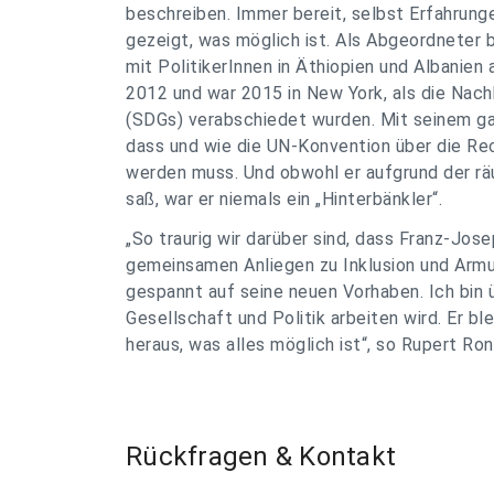
beschreiben. Immer bereit, selbst Erfahrun
gezeigt, was möglich ist. Als Abgeordneter 
mit PolitikerInnen in Äthiopien und Albanien
2012 und war 2015 in New York, als die Nach
(SDGs) verabschiedet wurden. Mit seinem ga
dass und wie die UN-Konvention über die R
werden muss. Und obwohl er aufgrund der räu
saß, war er niemals ein „Hinterbänkler“.
„
So traurig wir darüber sind, dass Franz-Jos
gemeinsamen Anliegen zu Inklusion und Armu
gespannt auf seine neuen Vorhaben. Ich bin ü
Gesellschaft und Politik arbeiten wird. Er bl
heraus, was alles möglich ist
“, so Rupert Ro
Rückfragen & Kontakt