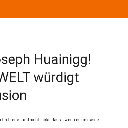
oseph Huainigg!
WELT würdigt
usion
rtext redet und nicht locker lässt, wenn es um seine