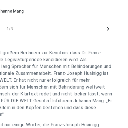
ohanna Mang
chevron_right
1/3
großem Bedauern zur Kenntnis, dass Dr. Franz-
 Legislaturperiode kandidieren wird. Als
e lang Sprecher für Menschen mit Behinderungen und
tionale Zusammenarbeit. Franz-Joseph Huainigg ist
ELT. Er hat nicht nur erfolgreich für mehr
ndern sich für Menschen mit Behinderung weltweit
nsch, der Klartext redet und nicht locker lässt, wenn
T FÜR DIE WELT Geschäftsführerin Johanna Mang. „
Er
 allem in den Köpfen bestehen und dass diese
n
".
ind nur einige Wörter, die Franz-Joseph Huainigg