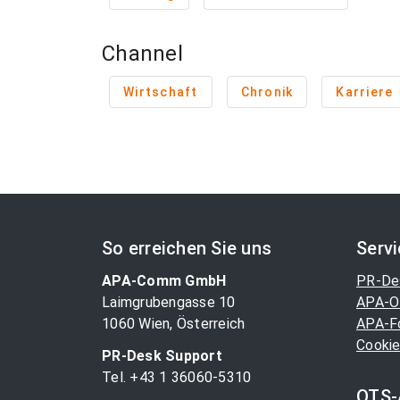
Channel
Wirtschaft
Chronik
Karriere
So erreichen Sie uns
Serv
APA-Comm GmbH
PR-De
Laimgrubengasse 10
APA-O
1060 Wien, Österreich
APA-F
Cookie
PR-Desk Support
Tel. +43 1 36060-5310
OTS-