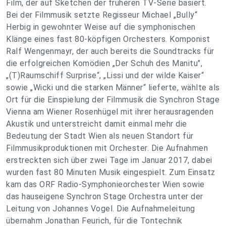
Film, der auf Sketchen der früheren TV-Serie basiert.
Bei der Filmmusik setzte Regisseur Michael „Bully“
Herbig in gewohnter Weise auf die symphonischen
Klänge eines fast 80-köpfigen Orchesters. Komponist
Ralf Wengenmayr, der auch bereits die Soundtracks für
die erfolgreichen Komödien „Der Schuh des Manitu",
„(T)Raumschiff Surprise“, „Lissi und der wilde Kaiser“
sowie „Wicki und die starken Männer“ lieferte, wählte als
Ort für die Einspielung der Filmmusik die Synchron Stage
Vienna am Wiener Rosenhügel mit ihrer herausragenden
Akustik und unterstreicht damit einmal mehr die
Bedeutung der Stadt Wien als neuen Standort für
Filmmusikproduktionen mit Orchester. Die Aufnahmen
erstreckten sich über zwei Tage im Januar 2017, dabei
wurden fast 80 Minuten Musik eingespielt. Zum Einsatz
kam das ORF Radio-Symphonieorchester Wien sowie
das hauseigene Synchron Stage Orchestra unter der
Leitung von Johannes Vogel. Die Aufnahmeleitung
übernahm Jonathan Feurich, für die Tontechnik