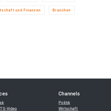
tschaft und Finanzen
Branchen
ices
Channels
sk
Politik
TS-Video
Wirtschaft