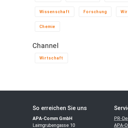
Wissenschaft
Forschung
Wir
Chemie
Channel
Wirtschaft
So erreichen Sie uns
Serv
APA-Comm GmbH
PR-De
Laimgrubengasse 10
APA-O