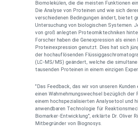
Biomolekülen, die die meisten Funktionen ei
Die Analyse von Proteinen und wie sich dere
verschiedenen Bedingungen ändert, bietet gr
Untersuchung von biologischen Systemen. J
von groß anlegten Proteomiktechniken hinte
Forscher haben die Genexpression als einen 
Proteinexpression genutzt. Dies hat sich jün
der hochauflösenden Flüssiggaschromatogr
(LC-MS/MS) geändert, welche die simultane 
tausenden Proteinen in einem einzigen Exper
"Das Feedback, das wir von unseren Kunden e
einen Wahrnehmungswechsel bezüglich der P
einem hochspezialisierten Analysetool und hin
anwendbaren Technologie für Reaktionsmec
Biomarker-Entwicklung", erklärte Dr. Oliver R
Mitbegründer von Biognosys.