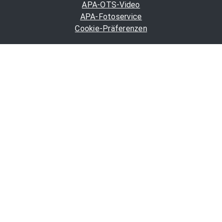
APA-OTS-Video
APA-Fotoservice
Cookie-Präferenzen
OTS-App
Channels
Politik
Wirtschaft
Finanzen
Chronik
Kultur
Medien