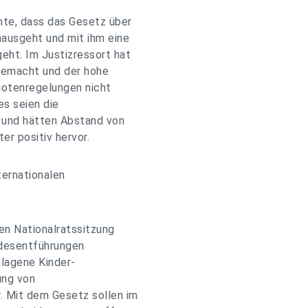
nte, dass das Gesetz über
nausgeht und mit ihm eine
eht. Im Justizressort hat
 gemacht und der hohe
uotenregelungen nicht
es seien die
 und hätten Abstand von
er positiv hervor.
ternationalen
en Nationalratssitzung
ndesentführungen
lagene Kinder-
ung von
. Mit dem Gesetz sollen im