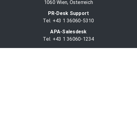
1060 Wien, Österreich
PR-Desk Support
Tel. +43 1 36060-5310
APA-Salesdesk
Tel. +43 1 36060-1234
comm@apa.at
Services
PR-Desk
APA-OTS-Video
APA-Fotoservice
Cookie-Präferenzen
OTS-App