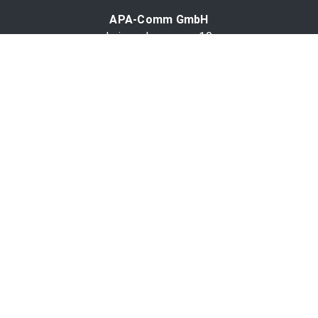
APA-Comm GmbH
Laimgrubengasse 10
1060 Wien, Österreich
PR-Desk Support
Tel. +43 1 36060-5310
APA-Salesdesk
Tel. +43 1 36060-1234
comm@apa.at
Services
PR-Desk
APA-OTS-Video
APA-Fotoservice
Cookie-Präferenzen