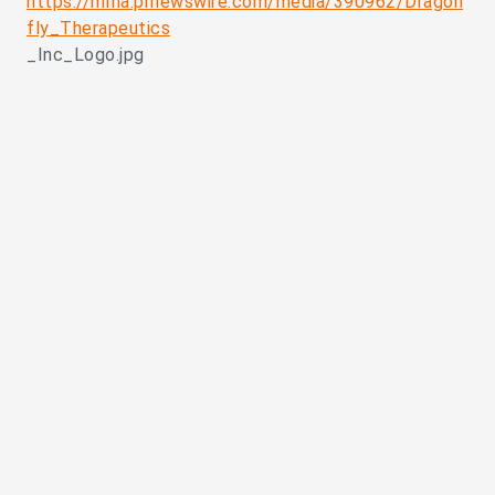
https://mma.prnewswire.com/media/390962/Dragon
fly_Therapeutics
_Inc_Logo.jpg