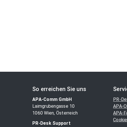
So erreichen Sie uns
Serv
APA-Comm GmbH
PR-De
Laimgrubengasse 10
APA-O
1060 Wien, Österreich
APA-F
Cookie
PR-Desk Support