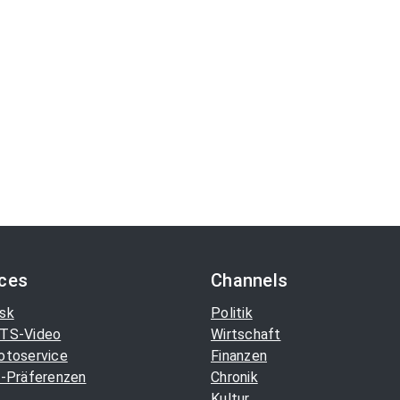
ices
Channels
sk
Politik
TS-Video
Wirtschaft
otoservice
Finanzen
-Präferenzen
Chronik
Kultur