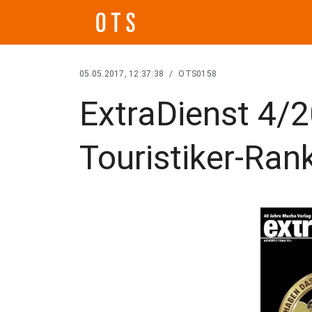
05.05.2017, 12:37:38
/
OTS0158
ExtraDienst 4/
Touristiker-Ran