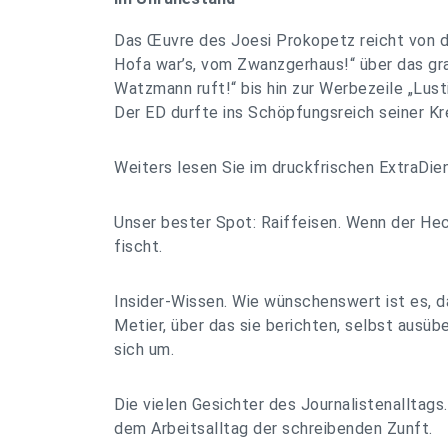
Das Œuvre des Joesi Prokopetz reicht von d
Hofa war’s, vom Zwanzgerhaus!“ über das gra
Watzmann ruft!“ bis hin zur Werbezeile „Lus
Der ED durfte ins Schöpfungsreich seiner Kre
Weiters lesen Sie im druckfrischen ExtraDiens
Unser bester Spot: Raiffeisen. Wenn der He
fischt.
Insider-Wissen. Wie wünschenswert ist es, d
Metier, über das sie berichten, selbst ausüb
sich um.
Die vielen Gesichter des Journalistenalltags
dem Arbeitsalltag der schreibenden Zunft.