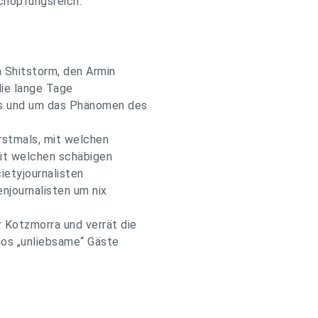
chöpfungsreich.
n Shitstorm, den Armin
die lange Tage
ls und um das Phänomen des
rstmals, mit welchen
it welchen schäbigen
ietyjournalisten
njournalisten um nix
 Kotzmorra und verrät die
ios „unliebsame“ Gäste