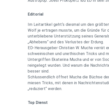
Austropop: Joesi Prokopetz lud ED in sein S
Editorial
Im Leitartikel geht‘s diesmal um den größte
Wolf je ertragen musste, um die Gründe für 
unterbliebene Unterstützung seines Genera
„Abhebens“ und des Verlustes der Erdung.
ED-Herausgeber Christian W. Mucha verrät e
schweinischen und unethischen Tricks und m
Untergriffen Ekaterina Mucha und er von Soc
reingelegt wurden. Und warum die Nachrichte
besser sind.
Schlussendlich öffnet Mucha die Büchse der
miesen Tricks, mit denen in Nachrichtenstud
„reduziert“ werden.
Top Dienst