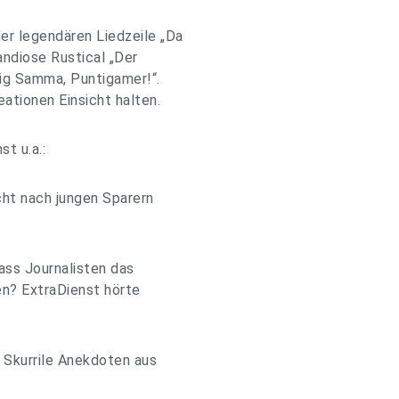
er legendären Liedzeile „Da
ndiose Rustical „Der
tig Samma, Puntigamer!“.
ationen Einsicht halten.
t u.a.:
cht nach jungen Sparern
ass Journalisten das
en? ExtraDienst hörte
. Skurrile Anekdoten aus