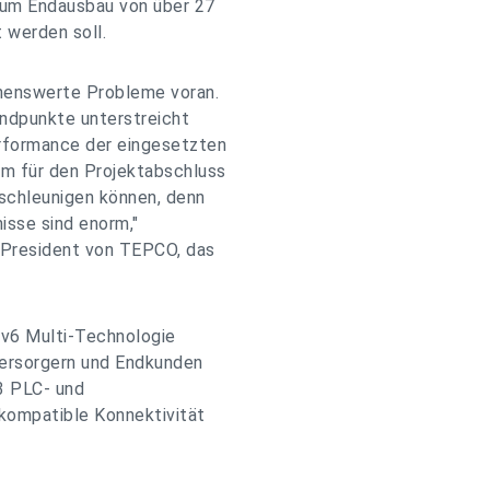
 zum Endausbau von über 27
 werden soll.
nnenswerte Probleme voran.
 Endpunkte unterstreicht
erformance der eingesetzten
um für den Projektabschluss
eschleunigen können, denn
isse sind enorm,"
 President von TEPCO, das
Pv6 Multi-Technologie
versorgern und Endkunden
3 PLC- und
kompatible Konnektivität