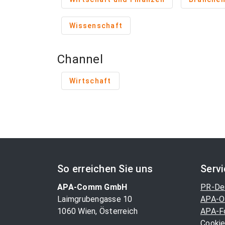
Wissenschaft
Channel
Wirtschaft
So erreichen Sie uns
Serv
APA-Comm GmbH
PR-De
Laimgrubengasse 10
APA-O
1060 Wien, Österreich
APA-F
Cookie