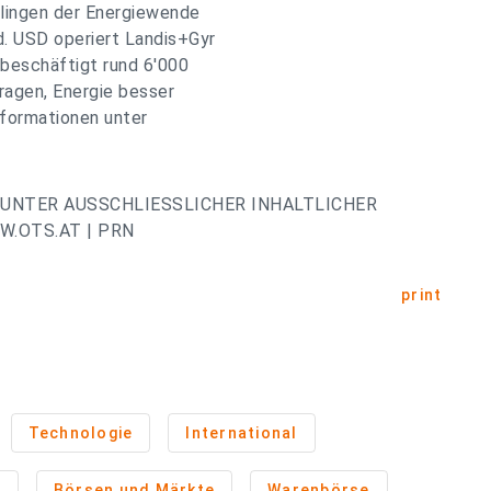
lingen der Energiewende
d. USD operiert Landis+Gyr
 beschäftigt rund 6'000
tragen, Energie besser
nformationen unter
UNTER AUSSCHLIESSLICHER INHALTLICHER
.OTS.AT | PRN
print
Technologie
International
n
Börsen und Märkte
Warenbörse