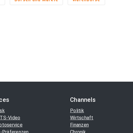
ices
Channels
sk
Politik
TS-Video
Wirtschaft
otoservice
Finanzen
-Präferenzen
Chronik