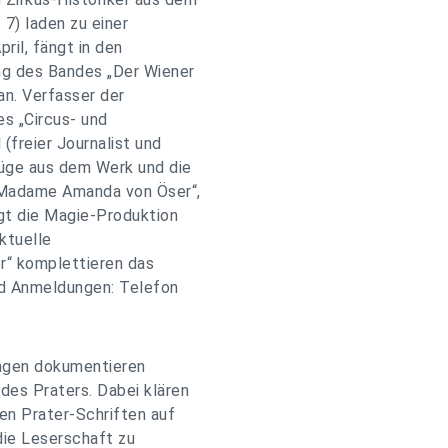
 7) laden zu einer
ril, fängt in den
g des Bandes „Der Wiener
an. Verfasser der
es „Circus- und
freier Journalist und
züge aus dem Werk und die
„Madame Amanda von Öser“,
gt die Magie-Produktion
ktuelle
r“ komplettieren das
und Anmeldungen: Telefon
ungen dokumentieren
des Praters. Dabei klären
en Prater-Schriften auf
die Leserschaft zu