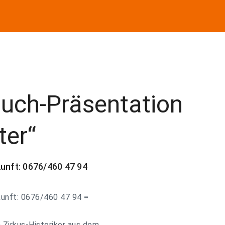
Buch-Präsentation
ter“
kunft: 0676/460 47 94
skunft: 0676/460 47 94 =
 Zirkus-Historiker aus dem