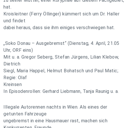
zu seiner Mutter, einer Koryphäe auf diesem Fachgebiet,
hat.
Kroisleitner (Ferry Öllinger) kümmert sich um Dr. Haller
und findet
dabei heraus, dass sie ihm einiges verschwiegen hat.
„Soko Donau – Ausgebremst“ (Dienstag, 4. April, 21.05
Uhr, ORF eins)
Mit u. a. Gregor Seberg, Stefan Jürgens, Lilian Klebow,
Dietrich
Siegl, Maria Happel, Helmut Bohatsch und Paul Matic;
Regie: Olaf
Kreinsen
In Episodenrollen: Gerhard Liebmann, Tanja Raunig u. a.
Illegale Autorennen nachts in Wien. Als eines der
getunten Fahrzeuge
ungebremst in eine Hausmauer rast, machen sich
Konkurrenten, Freunde