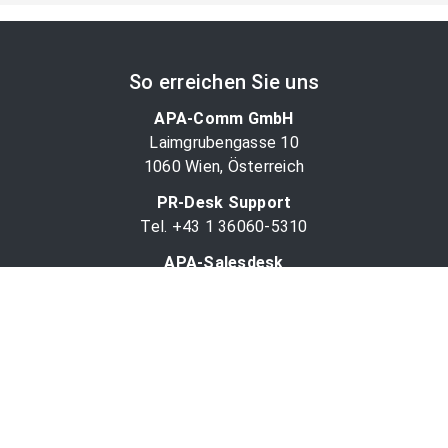
So erreichen Sie uns
APA-Comm GmbH
Laimgrubengasse 10
1060 Wien, Österreich
PR-Desk Support
Tel. +43 1 36060-5310
APA-Salesdesk
Tel. +43 1 36060-1234
comm@apa.at
Services
PR-Desk
APA-OTS-Video