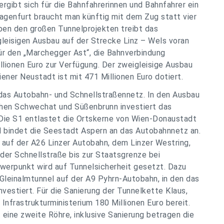
rgibt sich für die Bahnfahrerinnen und Bahnfahrer ein
agenfurt braucht man künftig mit dem Zug statt vier
en den großen Tunnelprojekten treibt das
leisigen Ausbau auf der Strecke Linz – Wels voran
 Für den „Marchegger Ast“, die Bahnverbindung
llionen Euro zur Verfügung. Der zweigleisige Ausbau
ener Neustadt ist mit 471 Millionen Euro dotiert.
n das Autobahn- und Schnellstraßennetz. In den Ausbau
chen Schwechat und Süßenbrunn investiert das
. Die S1 entlastet die Ortskerne von Wien-Donaustadt
bindet die Seestadt Aspern an das Autobahnnetz an.
 auf der A26 Linzer Autobahn, dem Linzer Westring,
lder Schnellstraße bis zur Staatsgrenze bei
chwerpunkt wird auf Tunnelsicherheit gesetzt. Dazu
Gleinalmtunnel auf der A9 Pyhrn-Autobahn, in den das
nvestiert. Für die Sanierung der Tunnelkette Klaus,
 Infrastrukturministerium 180 Millionen Euro bereit.
ine zweite Röhre, inklusive Sanierung betragen die