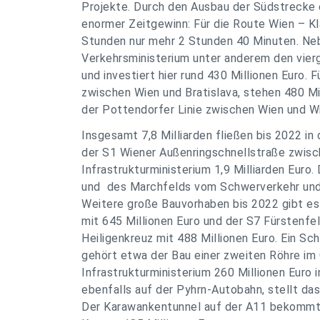
Projekte. Durch den Ausbau der Südstrecke e
enormer Zeitgewinn: Für die Route Wien – Kl
Stunden nur mehr 2 Stunden 40 Minuten. Neb
Verkehrsministerium unter anderem den vierg
und investiert hier rund 430 Millionen Euro.
zwischen Wien und Bratislava, stehen 480 Mi
der Pottendorfer Linie zwischen Wien und Wi
Insgesamt 7,8 Milliarden fließen bis 2022 i
der S1 Wiener Außenringschnellstraße zwis
Infrastrukturministerium 1,9 Milliarden Euro
und des Marchfelds vom Schwerverkehr und 
Weitere große Bauvorhaben bis 2022 gibt es
mit 645 Millionen Euro und der S7 Fürstenfe
Heiligenkreuz mit 488 Millionen Euro. Ein S
gehört etwa der Bau einer zweiten Röhre im 
Infrastrukturministerium 260 Millionen Euro i
ebenfalls auf der Pyhrn-Autobahn, stellt das
Der Karawankentunnel auf der A11 bekommt e