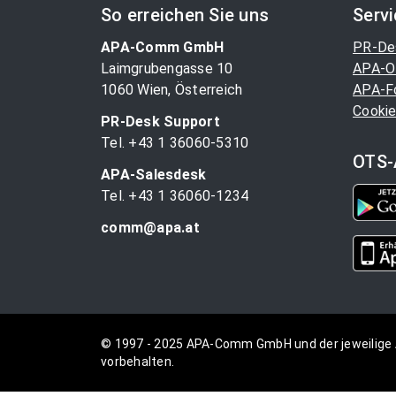
So erreichen Sie uns
Serv
APA-Comm GmbH
PR-De
Laimgrubengasse 10
APA-O
1060 Wien, Österreich
APA-F
Cookie
PR-Desk Support
Tel. +43 1 36060-5310
OTS-
APA-Salesdesk
Tel. +43 1 36060-1234
comm@apa.at
© 1997 - 2025 APA-Comm GmbH und der jeweilige 
vorbehalten.