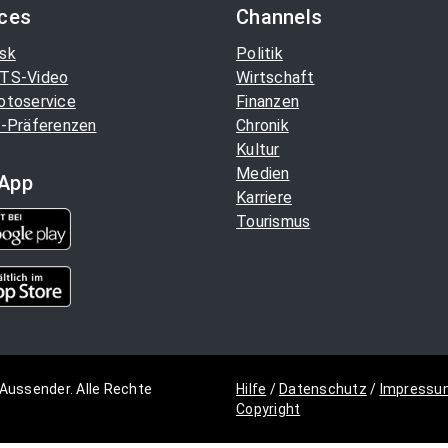
ices
Channels
sk
Politik
TS-Video
Wirtschaft
otoservice
Finanzen
-Präferenzen
Chronik
Kultur
Medien
App
Karriere
Tourismus
Aussender. Alle Rechte
Hilfe
/
Datenschutz
/
Impressu
Copyright