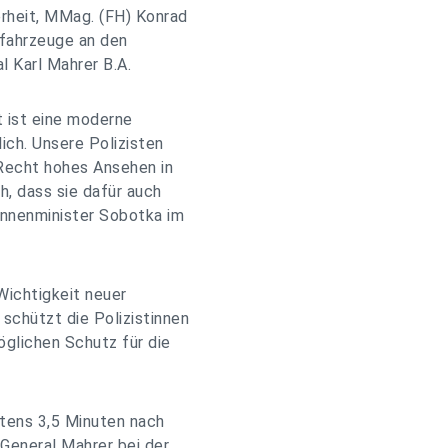
erheit, MMag. (FH) Konrad
tfahrzeuge an den
l Karl Mahrer B.A.
t ist eine moderne
ich. Unsere Polizisten
 Recht hohes Ansehen in
h, dass sie dafür auch
Innenminister Sobotka im
Wichtigkeit neuer
schützt die Polizistinnen
glichen Schutz für die
estens 3,5 Minuten nach
 General Mahrer bei der