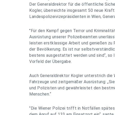
Der Generaldirektor für die öffentliche Sich
Kogler, überreichte insgesamt 50 neue Kraf
Landespolizeivizepräsidenten in Wien, Genera
"Für den Kampf gegen Terror und Kriminalitä
Ausrüstung unserer Polizeibeamten unerlässl
leisten erstklassige Arbeit und genießen zu
der Bevölkerung. Es ist nur selbstverständlic
bestens ausgestattet werden und sind“, so 
Vorfeld der Übergabe.
Auch Generaldirektor Kogler unterstrich die 
Fahrzeuge und zeitgemäßer Ausrüstung: „Sie 
und Polizisten und gewährleistet den bestmö
Menschen.“
"Die Wiener Polizei trifft in Notfällen spät
dem Anruf auf 133 am Einsatzort ein“, sagte