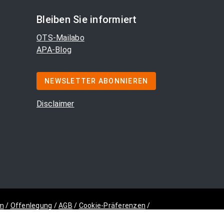
Bleiben Sie informiert
OTS-Mailabo
APA-Blog
NEWSLETTER ABONNIEREN
Disclaimer
m
/
Offenlegung
/
AGB
/
Cookie-Präferenzen
/