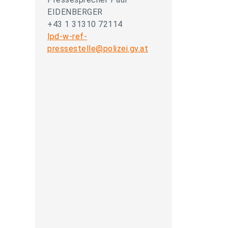
EIDENBERGER
+43 1 31310 72114
lpd-w-ref-
pressestelle@polizei.gv.at