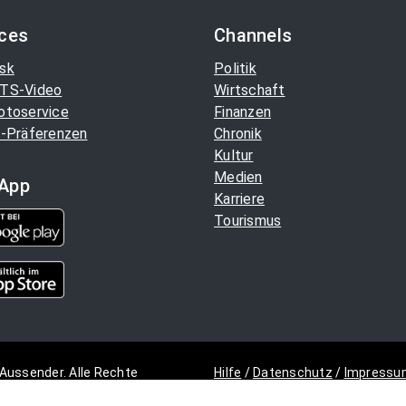
ices
Channels
sk
Politik
TS-Video
Wirtschaft
otoservice
Finanzen
-Präferenzen
Chronik
Kultur
Medien
App
Karriere
Tourismus
Aussender. Alle Rechte
Hilfe
/
Datenschutz
/
Impressu
Copyright