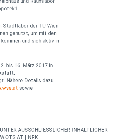
Treibhaus und Raumlabor
opotek1.
n Stadtlabor der TU Wien
nnen genutzt, um mit den
 kommen und sich aktiv in
2. bis 16. März 2017 in
kstatt,
gt. Nähere Details dazu
.wse.at
sowie
UNTER AUSSCHLIESSLICHER INHALTLICHER
.OTS.AT | NRK