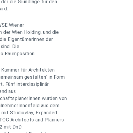
der die Grundlage für den
ird.
WSE Wiener
der Wien Holding, und die
 die Eigentümerinnen der
sind. Die
ro Raumposition.
r Kammer für Architekten
gemeinsam gestalten“ in Form
 Fünf interdisziplinär
end aus
chaftsplanerInnen wurden von
eilnehmerInnenfeld aus dem
n mit Studiovlay, Expanded
TOC Architects and Planners
72 mit DnD