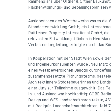
Rahmenplans über Ortner & Ortner Baukunst, 
Flächenwidmungs- und Bebauungsplan sein w
Ausloberinnen des Wettbewerbs waren die 
Standortentwicklung GmbH, ein Unternehmen 
Raiffeisen Property International GmbH, die
relevanten Entwicklungsflächen in Neu Marx 
Verfahrensbegleitung erfolgte durch das Bü
In Kooperation mit der Stadt Wien sowie de
und Ingenieurkonsulenten wurde „Neu Marx 
eines wettbewerblichen Dialogs durchgeführt.
zusammengesetzte Planungsteams, besteh
ArchitektInnen/StädtebauerInnen und Lands
einer Jury zur Teilnahme ausgewählt. Das T
In- und Ausland war hochkarätig: COBE Berli
Design und WES Landschaftsarchitektur, AS
mit Realgrün Landschaftsarchitekten, feld 