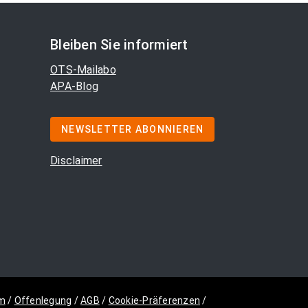
Bleiben Sie informiert
OTS-Mailabo
APA-Blog
NEWSLETTER ABONNIEREN
Disclaimer
m
/
Offenlegung
/
AGB
/
Cookie-Präferenzen
/