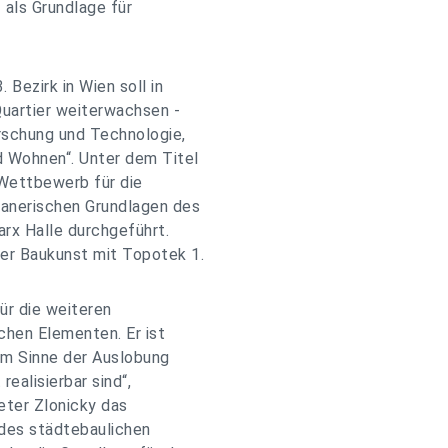
 als Grundlage für
Bezirk in Wien soll in
Quartier weiterwachsen -
rschung und Technologie,
 Wohnen“. Unter dem Titel
Wettbewerb für die
lanerischen Grundlagen des
arx Halle durchgeführt.
er Baukunst mit Topotek 1.
ür die weiteren
chen Elementen. Er ist
im Sinne der Auslobung
ealisierbar sind“,
eter Zlonicky das
 des städtebaulichen