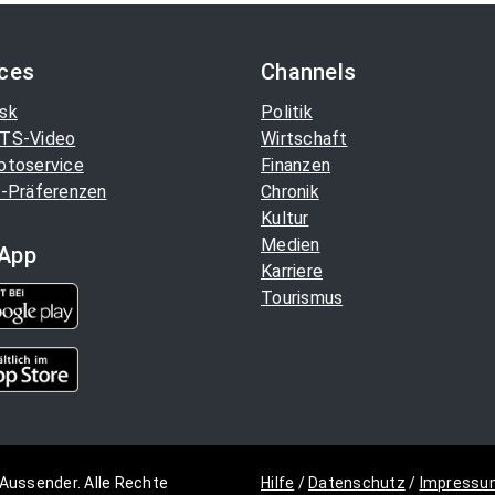
ices
Channels
sk
Politik
TS-Video
Wirtschaft
otoservice
Finanzen
-Präferenzen
Chronik
Kultur
Medien
App
Karriere
Tourismus
Aussender. Alle Rechte
Hilfe
/
Datenschutz
/
Impressu