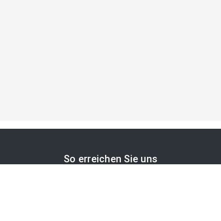
So erreichen Sie uns
APA-Comm GmbH
Laimgrubengasse 10
1060 Wien, Österreich
PR-Desk Support