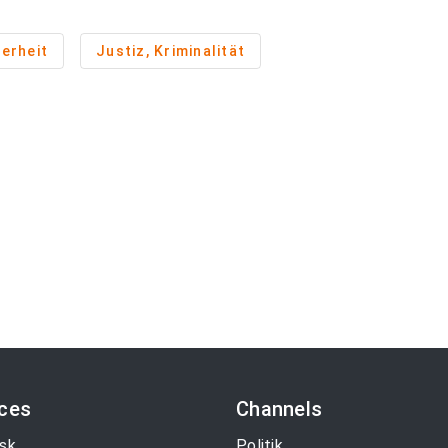
herheit
Justiz, Kriminalität
ices
Channels
sk
Politik