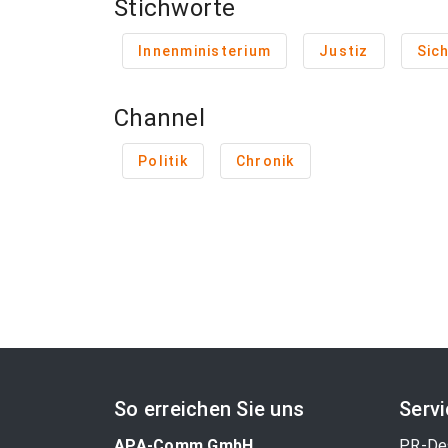
Stichworte
Innenministerium
Justiz
Sic
Channel
Politik
Chronik
So erreichen Sie uns
Serv
APA-Comm GmbH
PR-De