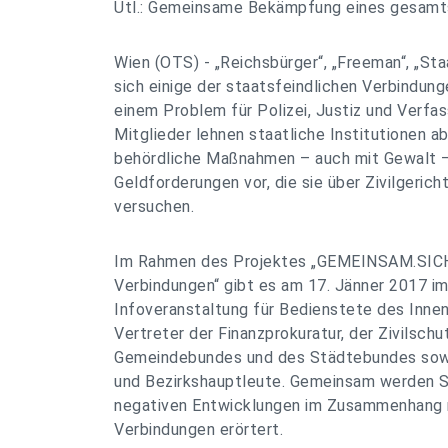
Utl.: Gemeinsame Bekämpfung eines gesamt
Wien (OTS) - „Reichsbürger“, „Freeman“, „St
sich einige der staatsfeindlichen Verbindun
einem Problem für Polizei, Justiz und Verfa
Mitglieder lehnen staatliche Institutionen a
behördliche Maßnahmen – auch mit Gewalt 
Geldforderungen vor, die sie über Zivilgerich
versuchen.
Im Rahmen des Projektes „GEMEINSAM.SICH
Verbindungen“ gibt es am 17. Jänner 2017 im
Infoveranstaltung für Bedienstete des Innen-
Vertreter der Finanzprokuratur, der Zivilsch
Gemeindebundes und des Städtebundes sowi
und Bezirkshauptleute. Gemeinsam werden S
negativen Entwicklungen im Zusammenhang m
Verbindungen erörtert.