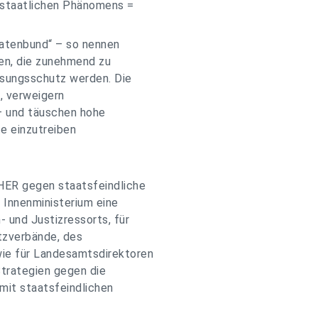
staatlichen Phänomens =
aatenbund“ – so nennen
gen, die zunehmend zu
ssungsschutz werden. Die
b, verweigern
– und täuschen hohe
te einzutreiben
ER gegen staatsfeindliche
 Innenministerium eine
 und Justizressorts, für
utzverbände, des
e für Landesamtsdirektoren
trategien gegen die
it staatsfeindlichen