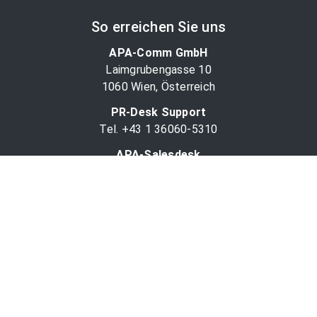
So erreichen Sie uns
APA-Comm GmbH
Laimgrubengasse 10
1060 Wien, Österreich
PR-Desk Support
Tel. +43 1 36060-5310
APA-Salesdesk
Tel. +43 1 36060-1234
comm@apa.at
Services
PR-Desk
APA-OTS-Video
APA-Fotoservice