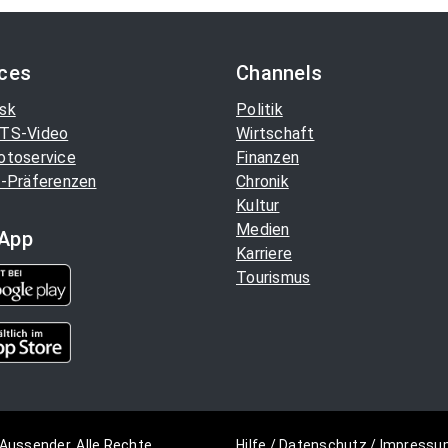
ices
Channels
sk
Politik
TS-Video
Wirtschaft
otoservice
Finanzen
-Präferenzen
Chronik
Kultur
Medien
App
Karriere
Tourismus
Aussender. Alle Rechte
Hilfe
/
Datenschutz
/
Impressu