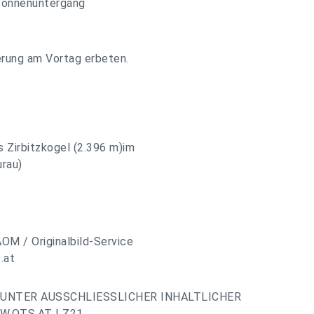
Sonnenuntergang
erung am Vortag erbeten.
 Zirbitzkogel (2.396 m)im
urau)
AOM / Originalbild-Service
.at
UNTER AUSSCHLIESSLICHER INHALTLICHER
.OTS.AT | Z21