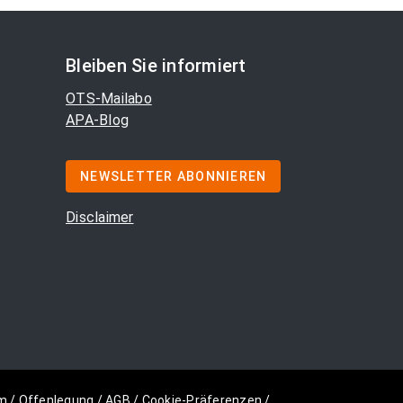
Bleiben Sie informiert
OTS-Mailabo
APA-Blog
NEWSLETTER ABONNIEREN
Disclaimer
m
/
Offenlegung
/
AGB
/
Cookie-Präferenzen
/