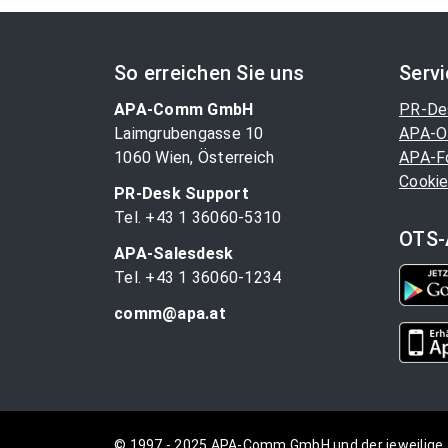
So erreichen Sie uns
Serv
APA-Comm GmbH
PR-De
Laimgrubengasse 10
APA-O
1060 Wien, Österreich
APA-F
Cookie
PR-Desk Support
Tel. +43 1 36060-5310
OTS-
APA-Salesdesk
Tel. +43 1 36060-1234
comm@apa.at
© 1997 - 2025 APA-Comm GmbH und der jeweilige 