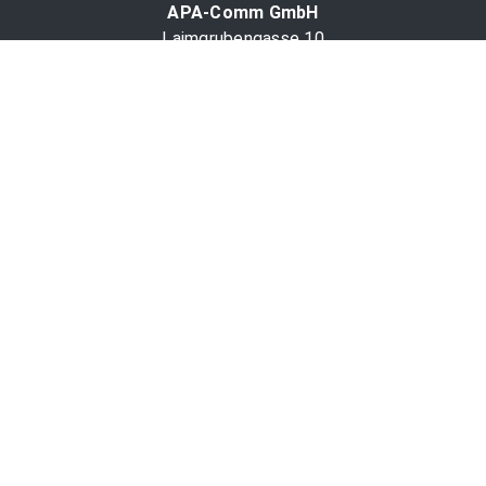
APA-Comm GmbH
Laimgrubengasse 10
1060 Wien, Österreich
PR-Desk Support
Tel. +43 1 36060-5310
APA-Salesdesk
Tel. +43 1 36060-1234
comm@apa.at
Services
PR-Desk
APA-OTS-Video
APA-Fotoservice
Cookie-Präferenzen
OTS-App