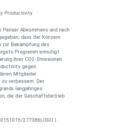
gy Productivity
s Pariser Abkommens und nach
gegeben, dass der Konzern
en zur Bekämpfung des
Targets Programm ermutigt
ierung ihrer CO2-Emissionen
oductivity gegen
 deren Mitglieder
t zu verbessern. Der
grands langjähriges
n, die der Geschäftsbetrieb
h/20151015/277386LOGO )