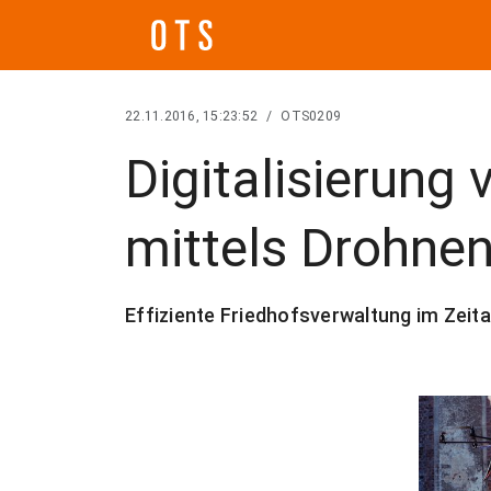
22.11.2016, 15:23:52
/
OTS0209
Digitalisierung 
mittels Drohne
Effiziente Friedhofsverwaltung im Zeital