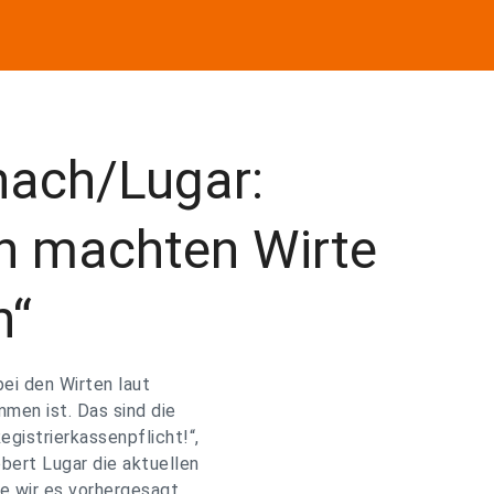
onach/Lugar:
en machten Wirte
n“
bei den Wirten laut
mmen ist. Das sind die
egistrierkassenpflicht!“,
ert Lugar die aktuellen
ie wir es vorhergesagt