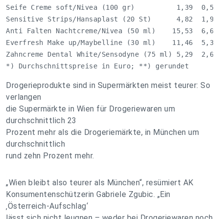
Seife Creme soft/Nivea (100 gr)          1,39  0,56 
Sensitive Strips/Hansaplast (20 St)      4,82  1,96 
Anti Falten Nachtcreme/Nivea (50 ml)    15,53  6,64 
Everfresh Make up/Maybelline (30 ml)    11,46  5,37 
Zahncreme Dental White/Sensodyne (75 ml) 5,29  2,62 
*) Durchschnittspreise in Euro; **) gerundet
Drogerieprodukte sind in Supermärkten meist teurer: So
verlangen
die Supermärkte in Wien für Drogeriewaren um
durchschnittlich 23
Prozent mehr als die Drogeriemärkte, in München um
durchschnittlich
rund zehn Prozent mehr.
„Wien bleibt also teurer als München“, resümiert AK
Konsumentenschützerin Gabriele Zgubic. „Ein
‚Österreich-Aufschlag‘
lässt sich nicht leugnen – weder bei Drogeriewaren noch