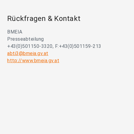
Rückfragen & Kontakt
BMEIA
Presseabteilung
+43(0)501150-3320, F:+43(0)501159-213
abti3@bmeia.gv.at
http://www.bmeia.gv.at