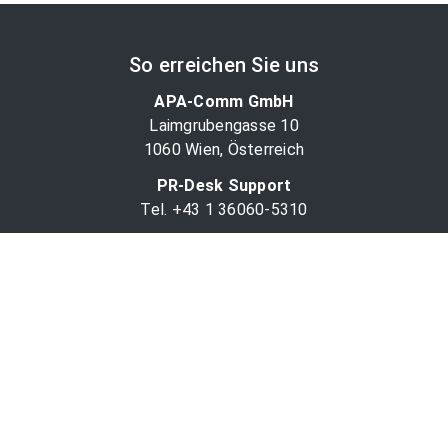
So erreichen Sie uns
APA-Comm GmbH
Laimgrubengasse 10
1060 Wien, Österreich
PR-Desk Support
Tel. +43 1 36060-5310
APA-Salesdesk
Tel. +43 1 36060-1234
comm@apa.at
Services
PR-Desk
APA-OTS-Video