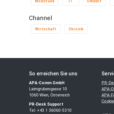
Mobilfunk
IT
Umwelt
Channel
Wirtschaft
Chronik
So erreichen Sie uns
Serv
APA-Comm GmbH
PR-De
Laimgrubengasse 10
APA-O
1060 Wien, Österreich
APA-F
Cookie
PR-Desk Support
Tel. +43 1 36060-5310