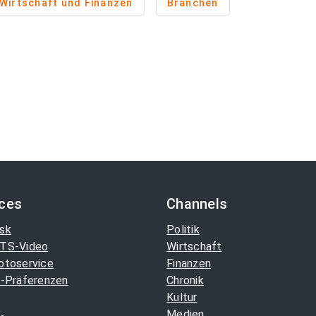
Wirtschaft und Finanzen
Branchen
ices
Channels
sk
Politik
TS-Video
Wirtschaft
otoservice
Finanzen
-Präferenzen
Chronik
Kultur
Medien