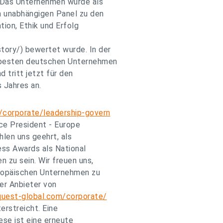
. Das Unternehmen wurde als
 unabhängigen Panel zu den
tion, Ethik und Erfolg
ory/) bewertet wurde. In der
 besten deutschen Unternehmen
 tritt jetzt für den
 Jahres an.
/corporate/leadership-govern
ce President - Europe
hlen uns geehrt, als
ess Awards als National
 zu sein. Wir freuen uns,
uropäischen Unternehmen zu
er Anbieter von
quest-global.com/corporate/
rstreicht. Eine
se ist eine erneute