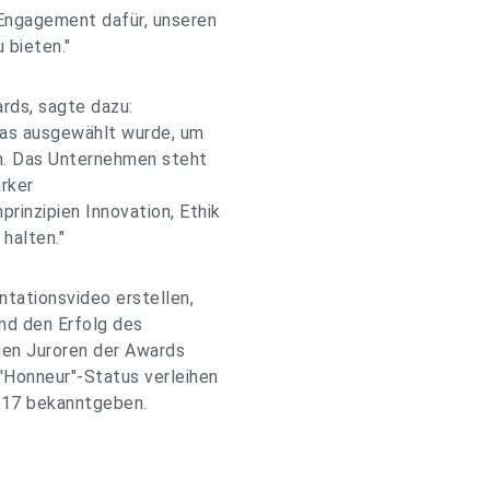
 Engagement dafür, unseren
 bieten."
rds, sagte dazu:
das ausgewählt wurde, um
en. Das Unternehmen steht
rker
inzipien Innovation, Ethik
halten."
tationsvideo erstellen,
und den Erfolg des
gen Juroren der Awards
'Honneur"-Status verleihen
017 bekanntgeben.