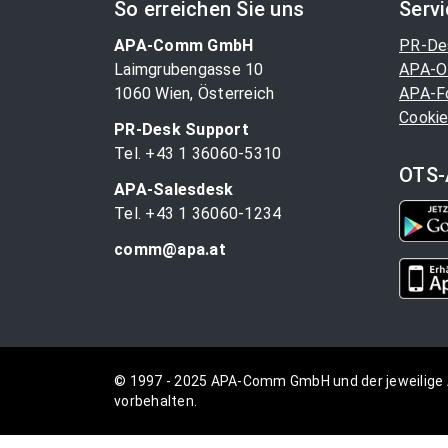
So erreichen Sie uns
Serv
APA-Comm GmbH
PR-De
Laimgrubengasse 10
APA-O
1060 Wien, Österreich
APA-F
Cookie
PR-Desk Support
Tel. +43 1 36060-5310
OTS-
APA-Salesdesk
Tel. +43 1 36060-1234
comm@apa.at
© 1997 - 2025 APA-Comm GmbH und der jeweilige 
vorbehalten.