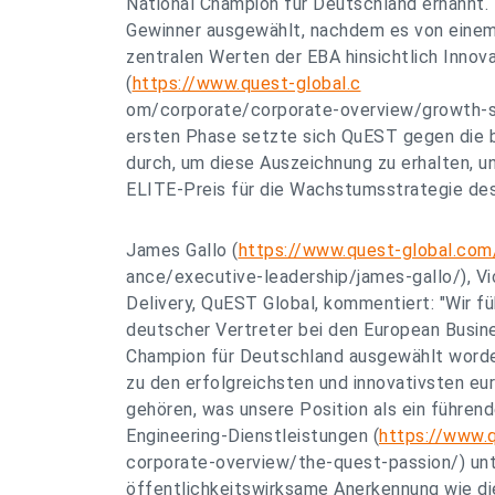
National Champion für Deutschland ernannt
Gewinner ausgewählt, nachdem es von einem
zentralen Werten der EBA hinsichtlich Innova
(
https://www.quest-global.c
om/corporate/corporate-overview/growth-st
ersten Phase setzte sich QuEST gegen die
durch, um diese Auszeichnung zu erhalten, und
ELITE-Preis für die Wachstumsstrategie des
James Gallo (
https://www.quest-global.com
ance/executive-leadership/james-gallo/), Vi
Delivery, QuEST Global, kommentiert: "Wir fü
deutscher Vertreter bei den European Busin
Champion für Deutschland ausgewählt worden
zu den erfolgreichsten und innovativsten e
gehören, was unsere Position als ein führend
Engineering-Dienstleistungen (
https://www.
corporate-overview/the-quest-passion/) unte
öffentlichkeitswirksame Anerkennung wie die