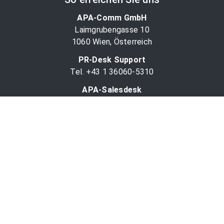
APA-Comm GmbH
Laimgrubengasse 10
1060 Wien, Österreich
PR-Desk Support
Tel. +43 1 36060-5310
APA-Salesdesk
Tel. +43 1 36060-1234
comm@apa.at
Services
PR-Desk
APA-OTS-Video
APA-Fotoservice
Cookie-Präferenzen