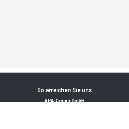
So erreichen Sie uns
APA-Comm GmbH
Laimgrubengasse 10
1060 Wien, Österreich
PR-Desk Support