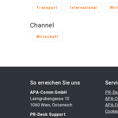
Transport
International
Wir
Channel
Wirtschaft
So erreichen Sie uns
Serv
APA-Comm GmbH
PR-De
Laimgrubengasse 10
APA-O
1060 Wien, Österreich
APA-F
Cookie
PR-Desk Support