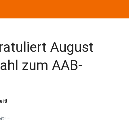
atuliert August
ahl zum AAB-
it!
it! =