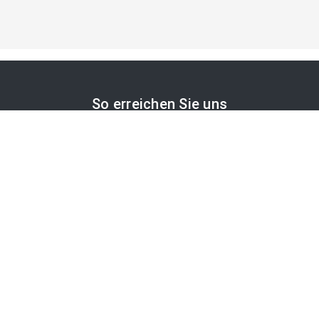
So erreichen Sie uns
APA-Comm GmbH
Laimgrubengasse 10
1060 Wien, Österreich
PR-Desk Support
Tel. +43 1 36060-5310
APA-Salesdesk
Tel. +43 1 36060-1234
comm@apa.at
Services