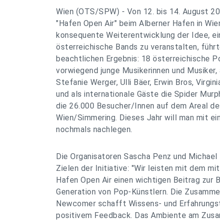
Wien (OTS/SPW) - Von 12. bis 14. August 2
"Hafen Open Air" beim Alberner Hafen in Wie
konsequente Weiterentwicklung der Idee, ein
österreichische Bands zu veranstalten, führ
beachtlichen Ergebnis: 18 österreichische 
vorwiegend junge Musikerinnen und Musiker, 
Stefanie Werger, Ulli Bäer, Erwin Bros, Virgin
und als internationale Gäste die Spider Mur
die 26.000 Besucher/Innen auf dem Areal de
Wien/Simmering. Dieses Jahr will man mit e
nochmals nachlegen.
Die Organisatoren Sascha Penz und Michael 
Zielen der Initiative: "Wir leisten mit dem mi
Hafen Open Air einen wichtigen Beitrag zur B
Generation von Pop-Künstlern. Die Zusamme
Newcomer schafft Wissens- und Erfahrungst
positivem Feedback. Das Ambiente am Zus