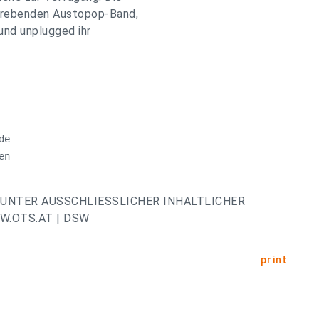
strebenden Austopop-Band,
 und unplugged ihr
e

n

UNTER AUSSCHLIESSLICHER INHALTLICHER
.OTS.AT | DSW
print