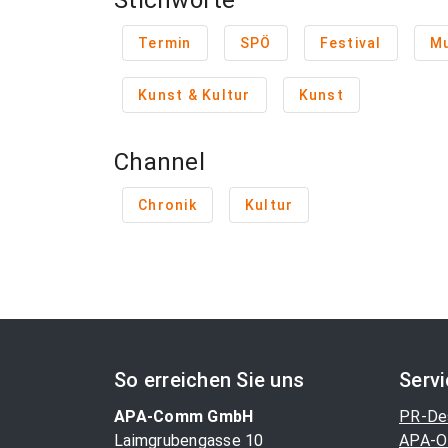
Stichworte
Termin
SPÖ
Festival
Mu
Kunst & Kultur
Kunst
Channel
Chronik
Kultur
So erreichen Sie uns
Serv
APA-Comm GmbH
PR-De
Laimgrubengasse 10
APA-O