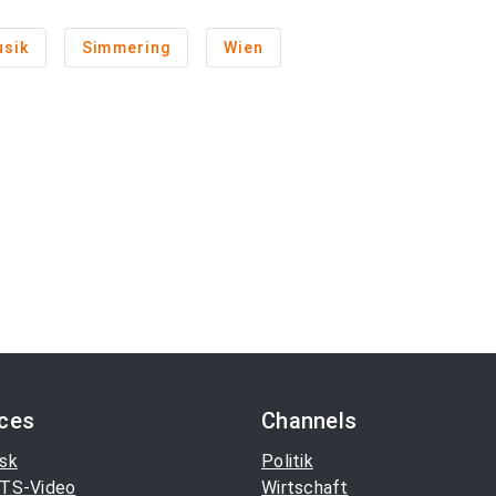
sik
Simmering
Wien
ices
Channels
sk
Politik
TS-Video
Wirtschaft