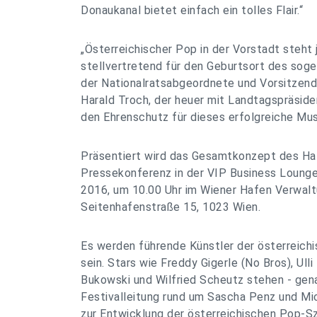
Donaukanal bietet einfach ein tolles Flair.“
„Österreichischer Pop in der Vorstadt steht j
stellvertretend für den Geburtsort des sog
der Nationalratsabgeordnete und Vorsitzend
Harald Troch, der heuer mit Landtagspräside
den Ehrenschutz für dieses erfolgreiche Musi
Präsentiert wird das Gesamtkonzept des Ha
Pressekonferenz in der VIP Business Loung
2016, um 10.00 Uhr im Wiener Hafen Verwal
Seitenhafenstraße 15, 1023 Wien.
Es werden führende Künstler der österreic
sein. Stars wie Freddy Gigerle (No Bros), Ulli 
Bukowski und Wilfried Scheutz stehen - ge
Festivalleitung rund um Sascha Penz und Mi
zur Entwicklung der österreichischen Pop-S