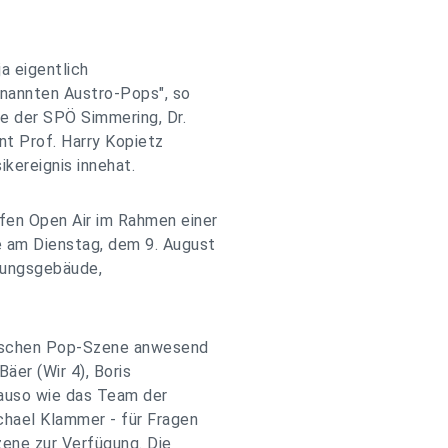
a eigentlich
enannten Austro-Pops", so
e der SPÖ Simmering, Dr.
nt Prof. Harry Kopietz
kereignis innehat.
fen Open Air im Rahmen einer
e am Dienstag, dem 9. August
tungsgebäude,
hischen Pop-Szene anwesend
Bäer (Wir 4), Boris
nauso wie das Team der
chael Klammer - für Fragen
zene zur Verfügung. Die