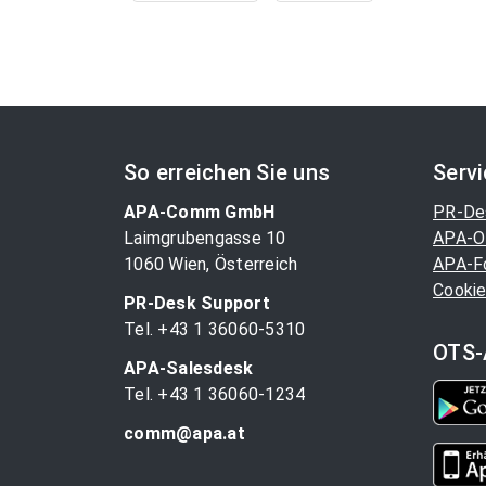
So erreichen Sie uns
Serv
APA-Comm GmbH
PR-De
Laimgrubengasse 10
APA-O
1060 Wien, Österreich
APA-F
Cookie
PR-Desk Support
Tel. +43 1 36060-5310
OTS-
APA-Salesdesk
Tel. +43 1 36060-1234
comm@apa.at