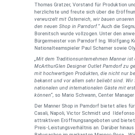
Thomas Gratzer, Vorstand für Produktion un
herzlichste und freute sich über die Eröffn
verwurzelt mit Österreich, wir bauen unsere
den neuen Shop in Parndorf.“
Auch die Segn
Borenitsch wurde vollzogen. Unter den anw
Bürgermeister von Parndorf Ing. Wolfgang K
Nationalteamspieler Paul Scharner sowie Ol
„Mit dem Traditionsunternehmen Manner ist e
McArthurGlen Designer Outlet Parndorf zu g
mit hochwertigen Produkten, die nicht nur be
bekannt und vor allem sehr beliebt sind. Wir 
nationalen und internationalen Gäste mit er
können“,
so Mario Schwann, Center Manager 
Der Manner Shop in Parndorf bietet alles f
Casali, Napoli, Victor Schmidt und Ildefons
attraktiven Eröffnungsangeboten und bietet 
Preis-Leistungsverhältnis an. Darüber hinaus
Babysachen im markanten Manner-Rosa.
„Wi