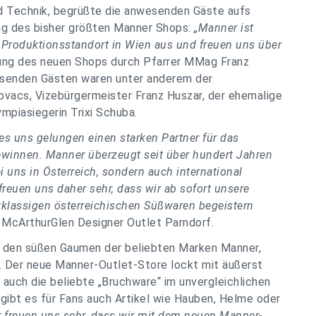
d Technik, begrüßte die anwesenden Gäste aufs
ung des bisher größten Manner Shops:
„Manner ist
n Produktionsstandort in Wien aus und freuen uns über
ung des neuen Shops durch Pfarrer MMag Franz
esenden Gästen waren unter anderem der
ovacs, Vizebürgermeister Franz Huszar, der ehemalige
ympiasiegerin Trixi Schuba.
s uns gelungen einen starken Partner für das
ewinnen. Manner überzeugt seit über hundert Jahren
i uns in Österreich, sondern auch international
freuen uns daher sehr, dass wir ab sofort unsere
stklassigen österreichischen Süßwaren begeistern
McArthurGlen Designer Outlet Parndorf.
ür den süßen Gaumen der beliebten Marken Manner,
o. Der neue Manner-Outlet-Store lockt mit äußerst
auch die beliebte „Bruchware“ im unvergleichlichen
 gibt es für Fans auch Artikel wie Hauben, Helme oder
r freuen uns sehr, dass wir mit dem neuen Manner-