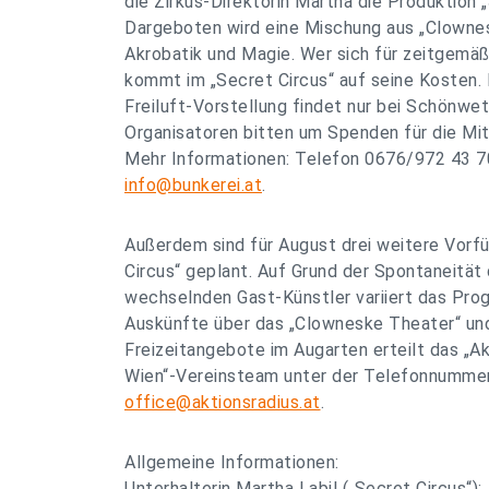
die Zirkus-Direktorin Martha die Produktion „
Dargeboten wird eine Mischung aus „Clowne
Akrobatik und Magie. Wer sich für zeitgemäß
kommt im „Secret Circus“ auf seine Kosten.
Freiluft-Vorstellung findet nur bei Schönwet
Organisatoren bitten um Spenden für die Mi
Mehr Informationen: Telefon 0676/972 43 70 
info@bunkerei.at
.
Außerdem sind für August drei weitere Vorf
Circus“ geplant. Auf Grund der Spontaneität 
wechselnden Gast-Künstler variiert das Pro
Auskünfte über das „Clowneske Theater“ un
Freizeitangebote im Augarten erteilt das „Ak
Wien“-Vereinsteam unter der Telefonnummer 
office@aktionsradius.at
.
Allgemeine Informationen:
Unterhalterin Martha Labil („Secret Circus“):