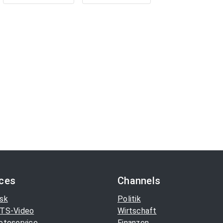
ices
Channels
sk
Politik
TS-Video
Wirtschaft
otoservice
Finanzen