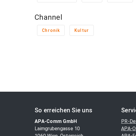
Channel
Chronik
Kultur
So erreichen Sie uns
Serv
APA-Comm GmbH
PR-De
Laimgrubengasse 10
APA-O
1060 Wien, Österreich
APA-F